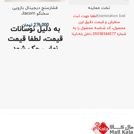
تخت معاینه
فشارسنج ديجيتال بازويی
سخنگو Jiacom
Examination bed
لطفا جهت ثبت
سفارش و قیمت دقیق این
276,000
تومان
به دليل نوسانات
محصول، کد شناسه محصول را به
شماره 09358544377 داخل بله،ایتا
قيمت، لطفا قيمت
و روبیکا یا پیامک ارسال کنید.
نهايي چک شود
دارای آداپتور و باتری - 5 سال
گارانتی
Jiacom Spokesman 
Digital Arm 
Barometer