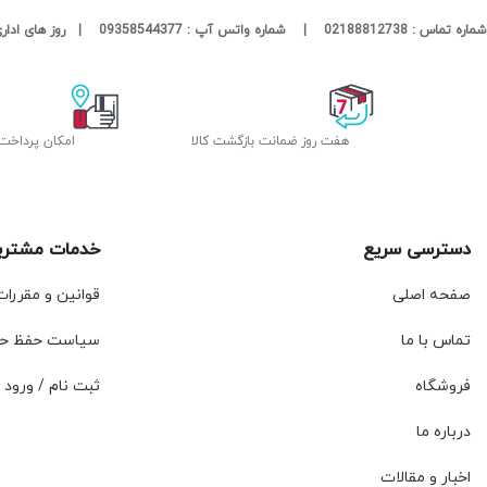
شماره تماس : 02188812738 | شماره واتس آپ : 09358544377 | روز های اداری پاسخگوی شما هستیم
هفت روز ضمانت بازگشت کالا
امکان پرداخت
دسترسی سریع
خدمات مشتری
صفحه اصلی
قوانین و مقررا
تماس با ما
سیاست حفظ ح
فروشگاه
ثبت نام / ورود
درباره ما
اخبار و مقالات