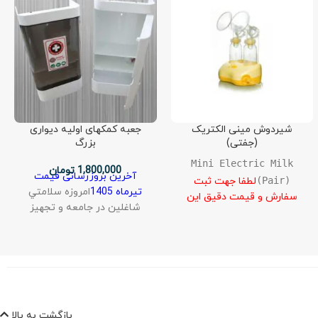
شیردوش مینی الکتریک
جعبه کمکهای اولیه دیواری
(جفتی)
بزرگ
Mini Electric Milk
1,800,000
تومان
آخرین بروزرسانی قیمت
(Pair)
لطفا جهت ثبت
تیرماه 1405
امروزه سلامتي
سفارش و قیمت دقیق این
شاغلين در جامعه و تجهيز
محصول، کد شناسه محصول را
شركت‌ها، سازمان‌ها، كارخانه‌ها
به شماره 09358544377 داخل
و كارگاه‌ها به وسايل كمك‌هاي
بله،ایتا و روبیکا یا پیامک
اوليه اهميت زيادي دارد و
ارسال کنید
.
همچنين نصب جعبه‌ي
كمك‌هاي اوليه براي كليه‌ي
اماكن الزامي شده است. اين
بازگشت به بالا
جعبه كه قابليت تغيير