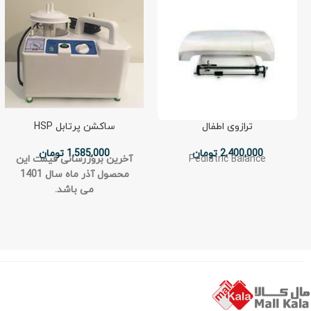
ترازوی اطفال
ساكشن پرتابل HSP
2,400,000
تومان
1,585,000
تومان
Pediatric Balance
آخرین بروزرسانی قیمت این
محصول آذر ماه سال 1401
می باشد.
HSP portable 
suction