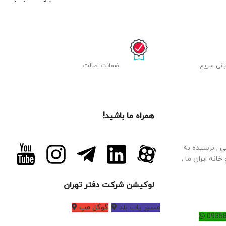
طبقه‌بندي را دارد، به تعدادي
وسايل بهداشتي مخصوص
بستن زخم و جراحات محدود،
مجهز شده است. گاز استريل،
چسب زخم، باند زخم، پنبه و
يك جفت دستكش جراحي،
انی سریع
ﺿﻤﺎﻧﺖ اصالت
محتويات اين جعبه را تشكيل
مي‌دهند. اين محصول قابليت
نصب روي ديوار را داشته و
شما در صورت تمايل مي‌توانيد
همراه ما باشید!
به تجهيزات اين جعبه موارد
ديگري را اضافه و در آن قرار
دهيد.
لطفا جهت ثبت سفارش
م فرهانی , نرسیده به
و قیمت دقیق این محصول، کد
 بالای دارو خانه ایران ما ,
شناسه محصول را به شماره
09358544377 داخل بله،ایتا و
لوکیشن شرکت دفتر تهران
روبیکا یا پیامک ارسال کنید
مسیر یاب بلد
گوگل مپ
0935