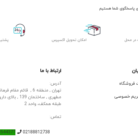
 در محل
اﻣﮑﺎن ﺗﺤﻮﯾﻞ اﮐﺴﭙﺮس
پشتیب
ان
ارتباط با ما
ت فروشگاه
آدرس:
تهران , منطقه 6 , قائم مقا
ریم خصوصی
مطهری , ساختمان 139 ,
طبقه همکف، واحد 2
تماس:
8544377
02188812738