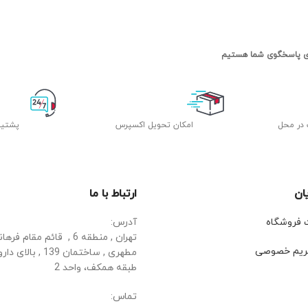
 در محل
اﻣﮑﺎن ﺗﺤﻮﯾﻞ اﮐﺴﭙﺮس
پشتیب
ان
ارتباط با ما
ت فروشگاه
آدرس:
تهران , منطقه 6 , قائم مقا
ریم خصوصی
مطهری , ساختمان 139 ,
طبقه همکف، واحد 2
تماس: