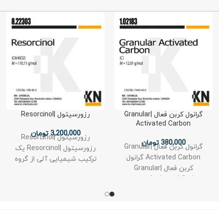
گرانول کربن فعال |Granular
رزورسیتول |Resorcinol
Activated Carbon
3,200,000
تومان
رزورسیتول |Resorcinol
380,000
تومان
گرانول کربن فعال |Granular
رزورسیتول |Resorcinol یک
Activated Carbon گرانول
ترکیب شیمیایی آلی از گروه
کربن فعال |Granular
دی‌هیدروکسی‌فنل‌ها است که
Activated Carbon یک ماده
فرمول شیمیایی آن
جاذب جامد است که از کربن
C₆H₄(OH)₂ می‌باشد. این ماده