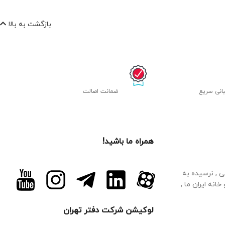
بازگشت به بالا
انی سریع
ﺿﻤﺎﻧﺖ اصالت
همراه ما باشید!
م فرهانی , نرسیده به
 بالای دارو خانه ایران ما ,
لوکیشن شرکت دفتر تهران