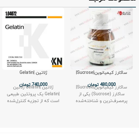
ساکارز کیمیانوین|Sucrose|
ژلاتین |Gelatin
480,000
تومان
740,000
تومان
ساکارز کیمیانوین|Sucrose|
ژلاتین |Gelatin ژلاتین
ساکارز (Sucrose) یکی از
|Gelatin یک پروتئین طبیعی
پرمصرف‌ترین و شناخته‌شده‌
است که از تجزیه کنترل‌شده
ترین قندهای طبیعی است که
کلاژن، اصلی‌ترین پروتئین
در زندگی روزمره و صنایع
ساختاری موجود در پوست،
مختلف
استخوان‌ها