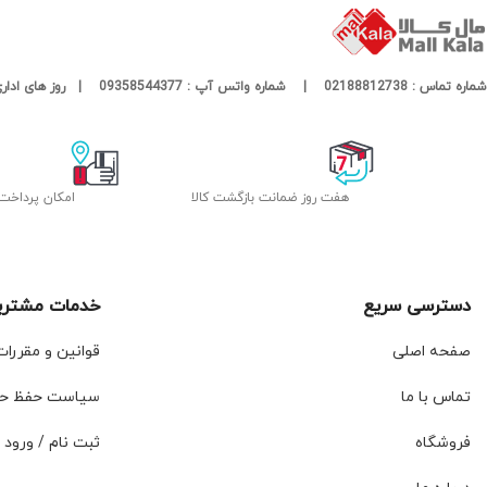
شماره تماس : 02188812738 | شماره واتس آپ : 09358544377 | روز های اداری پاسخگوی شما هستیم
هفت روز ضمانت بازگشت کالا
امکان پرداخت
دسترسی سریع
خدمات مشتری
صفحه اصلی
قوانین و مقررا
تماس با ما
سیاست حفظ ح
فروشگاه
ثبت نام / ورود