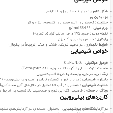
شکل ظاهری
:
پودر کریستالی زرد تا نارنجی
بو
:
بدون بو
حلالیت
:
نامحلول در آب، محلول در کلروفرم، بنزن و اتر
جرم مولی
:
584.66 g/mol
نقطه ذوب
:
حدود 192 درجه سانتی‌گراد (با تجزیه)
پایداری
:
حساس به نور و اکسیژن
شرایط نگهداری
:
در محیط تاریک، خشک و خنک (ترجیحاً در یخچال)
خواص شیمیایی
فرمول مولکولی
:
C₃₃H₃₆N₄O₆
ماهیت
:
ترکیب آلی از گروه تتراپیرول‌ها (Tetra-pyrroles)
رنگ
:
زرد نارنجی، وابسته به درجه اکسیداسیون
پایداری شیمیایی
:
در برابر نور و اکسیژن ناپایدار است و به بیلی‌وردین (Biliverdin) تبدیل می‌شود.
حلالیت شیمیایی
:
نامحلول در آب اما محلول در حلال‌های آلی مانند کلروف
ویژگی برجسته
:
خاصیت رنگ‌زایی قوی و حساسیت بالا نسبت به شرایط 
کاربردهای بیلی‌روبین
در آزمایشگاه‌های بیوشیمیایی
:
به‌عنوان استاندارد در آزمایش‌های سنج