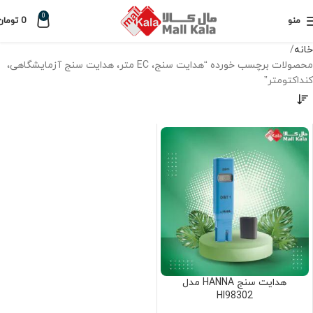
0
منو
0
تومان
خانه
محصولات برچسب خورده “هدایت سنج، EC متر، هدایت سنج آزمایشگاهی،
کنداکتومتر”
هدایت سنج HANNA مدل
Hl98302