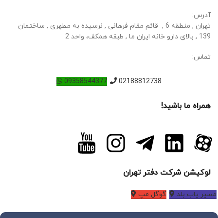
آدرس:
تهران , منطقه 6 , قائم مقام فرهانی , نرسیده به مطهری , ساختمان
139 , بالای دارو خانه ایران ما , طبقه همکف، واحد 2
تماس:
09358544377
02188812738
همراه ما باشید!
لوکیشن شرکت دفتر تهران
مسیر یاب بلد
گوگل مپ