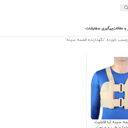
ر و مقالات
پیگیری سفارشات
سب خورده “نگهدارنده قفسه سینه”
سه سینه (با قابلیت
جلو) – طب و صنعت