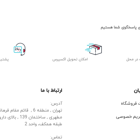
 در محل
اﻣﮑﺎن ﺗﺤﻮﯾﻞ اﮐﺴﭙﺮس
پشتیب
ان
ارتباط با ما
ت فروشگاه
آدرس:
تهران , منطقه 6 , قائم مقا
ریم خصوصی
مطهری , ساختمان 139 ,
طبقه همکف، واحد 2
تماس: