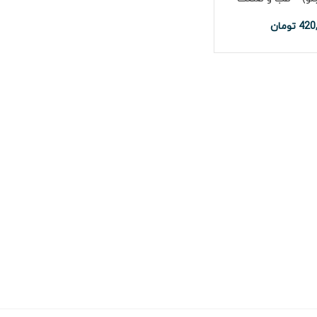
420
تومان