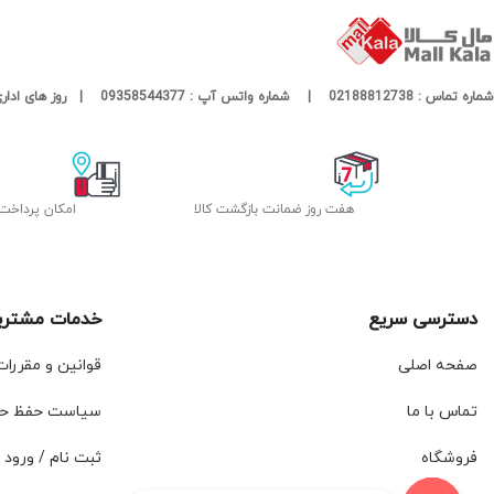
شماره تماس : 02188812738 | شماره واتس آپ : 09358544377 | روز های اداری پاسخگوی شما هستیم
هفت روز ضمانت بازگشت کالا
امکان پرداخت
دسترسی سریع
خدمات مشتری
صفحه اصلی
قوانین و مقررا
تماس با ما
سیاست حفظ ح
فروشگاه
ثبت نام / ورود