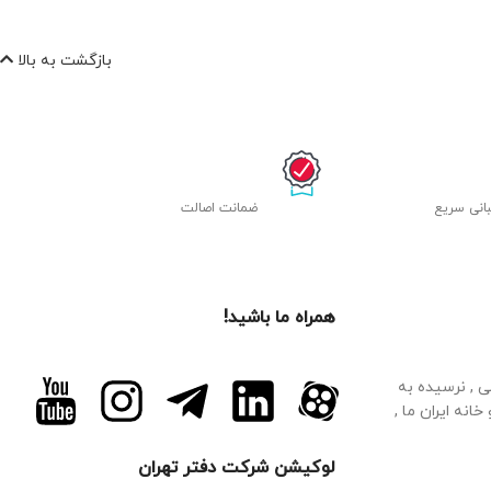
بازگشت به بالا
انی سریع
ﺿﻤﺎﻧﺖ اصالت
همراه ما باشید!
م فرهانی , نرسیده به
 بالای دارو خانه ایران ما ,
لوکیشن شرکت دفتر تهران