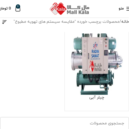
0
منو
0
تومان
خانه
محصولات برچسب خورده “مقایسه سیستم های تهویه مطبوع”
چیلر آبی