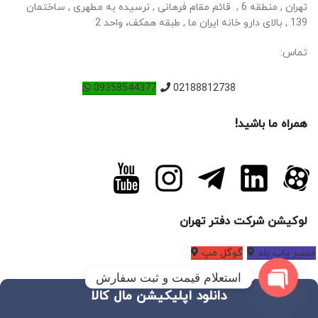
تهران , منطقه 6 , قائم مقام فرهانی , نرسیده به مطهری , ساختمان
139 , بالای دارو خانه ایران ما , طبقه همکف، واحد 2
تماس:
09358544377
02188812738
همراه ما باشید!
لوکیشن شرکت دفتر تهران
مسیر یاب بلد
گوگل مپ
استعلام قیمت و ثبت سفارش
دانلود اپلیکیشن مال کالا
O
p
e
n
c
h
at