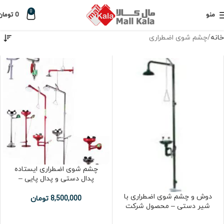
0
منو
0
تومان
خانه
چشم شوی اضطراری
چشم شوی اضطراری ایستاده
پدال دستی و پدال پایی –
گالوانیزه – بهسان
دوش و چشم شوی اضطراری با
8,500,000
تومان
شیر دستی – محصول شرکت
Feratelli crevola ایتالیا