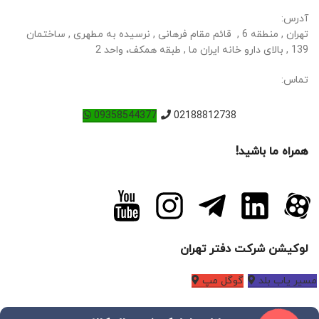
آدرس:
تهران , منطقه 6 , قائم مقام فرهانی , نرسیده به مطهری , ساختمان
139 , بالای دارو خانه ایران ما , طبقه همکف، واحد 2
تماس:
09358544377
02188812738
همراه ما باشید!
لوکیشن شرکت دفتر تهران
مسیر یاب بلد
گوگل مپ