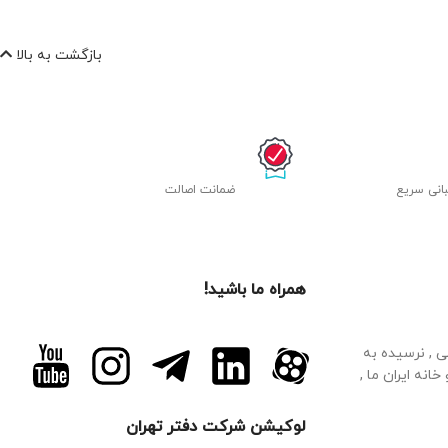
بازگشت به بالا
انی سریع
ﺿﻤﺎﻧﺖ اصالت
همراه ما باشید!
م فرهانی , نرسیده به
 بالای دارو خانه ایران ما ,
لوکیشن شرکت دفتر تهران