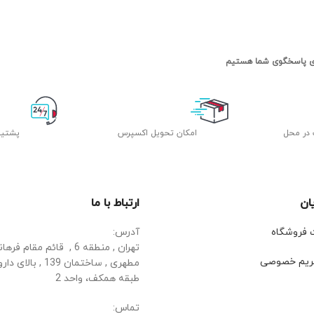
 در محل
اﻣﮑﺎن ﺗﺤﻮﯾﻞ اﮐﺴﭙﺮس
پشتیب
ان
ارتباط با ما
ت فروشگاه
آدرس:
تهران , منطقه 6 , قائم مقا
ریم خصوصی
مطهری , ساختمان 139 ,
طبقه همکف، واحد 2
تماس: