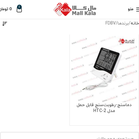
0
منو
0
تومان
خانه
برندها
FDBV
دماسنج-رطوبت‌سنج قابل حمل
مدل HTC-2