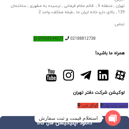
تهران , منطقه 6 , قائم مقام فرهانی , نرسیده به مطهری , ساختمان
139 , بالای دارو خانه ایران ما , طبقه همکف، واحد 2
تماس:
09358544377
02188812738
همراه ما باشید!
لوکیشن شرکت دفتر تهران
مسیر یاب بلد
گوگل مپ
استعلام قیمت و ثبت سفارش
دانلود اپلیکیشن مال کالا
Open